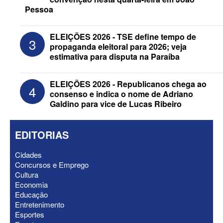
Pessoa
ELEIÇÕES 2026 - Senado: Novo
ELEIÇÕES 2026 - TSE define tempo de
3
anuncia Zé Carneiro e Pastor Jader
propaganda eleitoral para 2026; veja
Medeiros na suplência de Major Fábio
estimativa para disputa na Paraíba
ELEIÇÕES 2026 - Republicanos chega ao
4
consenso e indica o nome de Adriano
Galdino para vice de Lucas Ribeiro
EDITORIAS
Cidades
Concursos e Emprego
Cultura
Economia
Educação
ELEIÇÕES 2026 - Nabor Vanderley
Entretenimento
pede primeiro voto em João Azevêdo e
Esportes
oficializa Daniella Ribeiro como