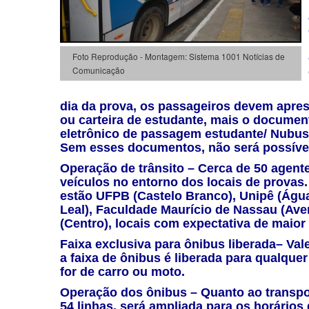
Foto Reprodução - Montagem: Sistema 1001 Notícias de
Comunicação
dia da prova, os passageiros devem apre
ou carteira de estudante, mais o documen
eletrônico de passagem estudante/ Nubus 
Sem esses documentos, não será possível
Operação de trânsito –
Cerca de 50 agente
veículos no entorno dos locais de provas
estão UFPB (Castelo Branco), Unipê (Água
Leal), Faculdade Maurício de Nassau (Ave
(Centro), locais com expectativa de maio
Faixa exclusiva para ônibus liberada–
Vale
a faixa de ônibus é liberada para qualque
for de carro ou moto.
Operação dos ônibus –
Quanto ao transpo
54 linhas, será ampliada para os horário