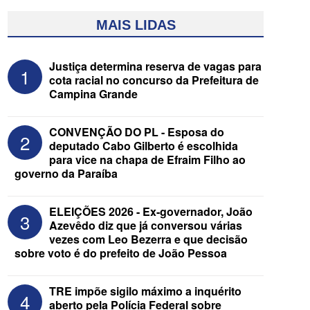
MAIS LIDAS
Justiça determina reserva de vagas para
1
cota racial no concurso da Prefeitura de
Campina Grande
CONVENÇÃO DO PL - Esposa do
2
deputado Cabo Gilberto é escolhida
para vice na chapa de Efraim Filho ao
governo da Paraíba
Federação Brasil da Esperança decide
nesta terça apoio ao Governo; PT E
PCdoB apostam em Lucas
ELEIÇÕES 2026 - Ex-governador, João
3
Azevêdo diz que já conversou várias
vezes com Leo Bezerra e que decisão
sobre voto é do prefeito de João Pessoa
TRE impõe sigilo máximo a inquérito
4
aberto pela Polícia Federal sobre