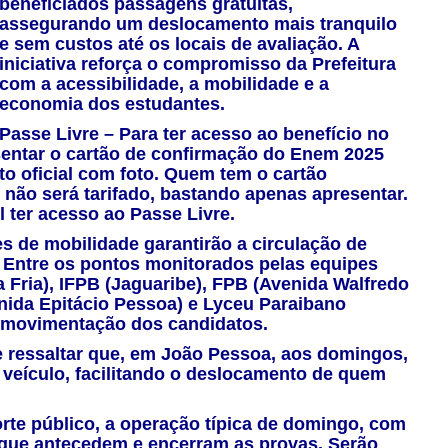
beneficiados passagens gratuitas,
assegurando um deslocamento mais tranquilo
e sem custos até os locais de avaliação. A
iniciativa reforça o compromisso da Prefeitura
com a acessibilidade, a mobilidade e a
economia dos estudantes.
Passe Livre –
Para ter acesso ao benefício no
sentar o cartão de confirmação do Enem 2025
to oficial com foto. Quem tem o cartão
não será tarifado, bastando apenas apresentar.
 ter acesso ao Passe Livre.
s de mobilidade garantirão a circulação de
. Entre os pontos monitorados pelas equipes
 Fria), IFPB (Jaguaribe), FPB (Avenida Walfredo
nida Epitácio Pessoa) e Lyceu Paraibano
r movimentação dos candidatos.
 ressaltar que, em João Pessoa, aos domingos,
r veículo, facilitando o deslocamento de quem
rte público, a operação típica de domingo, com
s que antecedem e encerram as provas. Serão