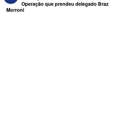
Operação que prendeu delegado Braz
Morroni
ELEIÇÕES 2026 - “Muitas surpresas
virão”, diz Lucas Ribeiro sobre escolha
do nome do vice