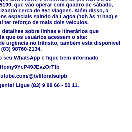
e 5100, que vão operar com quadro de sábado,
izando cerca de 951 viagens. Além disso, a
ens especiais saindo da Lagoa (10h às 11h30) e
i ter reforço de mais dois veículos.
 detalhes sobre linhas e itinerários que
a que os usuários acessem o site:
de urgência no trânsito, também está disponível
(83) 98760-2134.
 no seu WhatsApp e fique bem informado
m/Hemy9YcP49JEvzOrTfb
youtube.com/@tvlitoralsulpb
nte! Ligue (83) 9 88 66 - 50 11.
.