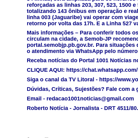
reforçadas as linhas 203, 307, 523, 1500 
totalizando 143 ônibus em operação e real
linha 003 (Jaguaribe) vai operar com viag
retorno por volta das 17h. E a Linha 527 va
Mais informações –
Para conferir todos os
circulam na cidade, a Semob-JP recomend
portal.semobjp.pb.gov.br. Para situações 
o atendimento via WhatsApp pelo número 
Receba notícias do Portal 1001 Notícias
CLIQUE AQUI: https://chat.whatsapp.co
Siga o canal da TV Litoral - https://www.
Dúvidas, Críticas, Sujestões? Fale com a ge
Email - redacao1001noticias@gmail.com
Roberto Notícia - Jornalista - DRT 4511/80