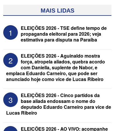
MAIS LIDAS
ELEIÇÕES 2026 - TSE define tempo de
1
propaganda eleitoral para 2026; veja
estimativa para disputa na Paraíba
ELEIÇÕES 2026 - Aguinaldo mostra
2
força, atropela aliados, quebra acordo
com Daniella, suplente de Nabor, e
emplaca Eduardo Carneiro, que pode ser
ELEIÇÕES 2026 - Após convenções,
anunciado hoje como vice de Lucas Ribeiro
confira candidatos ao Governo e ao
Senado da Paraíba
ELEIÇÕES 2026 - Cinco partidos da
3
base aliada endossam o nome do
deputado Eduardo Carneiro para vice de
Lucas Ribeiro
ELEIÇÕES 2026 - AO VIVO: acompanhe