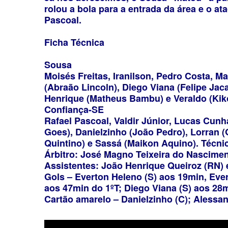
rolou a bola para a entrada da área e o a
Pascoal.
Ficha Técnica
Sousa
Moisés Freitas, Iranilson, Pedro Costa, 
(Abraão Lincoln), Diego Viana (Felipe Jac
Henrique (Matheus Bambu) e Veraldo (Kiko
Confiança-SE
Rafael Pascoal, Valdir Júnior, Lucas Cunh
Goes), Danielzinho (João Pedro), Lorran (
Quintino) e Sassá (Maikon Aquino). Técni
Árbitro: José Magno Teixeira do Nascimen
Assistentes: João Henrique Queiroz (RN) 
Gols – Everton Heleno (S) aos 19min, Eve
aos 47min do 1ºT; Diego Viana (S) aos 28
Cartão amarelo – Danielzinho (C); Alessan