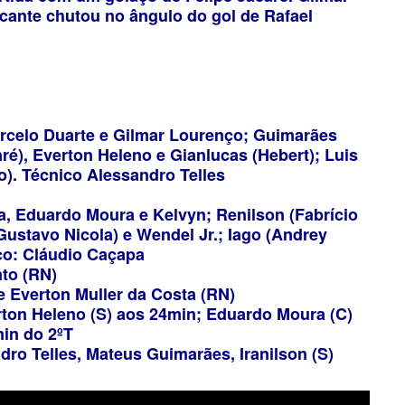
tacante chutou no ângulo do gol de Rafael
Marcelo Duarte e Gilmar Lourenço; Guimarães
aré), Everton Heleno e Gianlucas (Hebert); Luis
). Técnico Alessandro Telles
a, Eduardo Moura e Kelvyn; Renilson (Fabrício
Gustavo Nicola) e Wendel Jr.; Iago (Andrey
co: Cláudio Caçapa
to (RN)
e Everton Muller da Costa (RN)
rton Heleno (S) aos 24min; Eduardo Moura (C)
min do 2ºT
dro Telles, Mateus Guimarães, Iranilson (S)