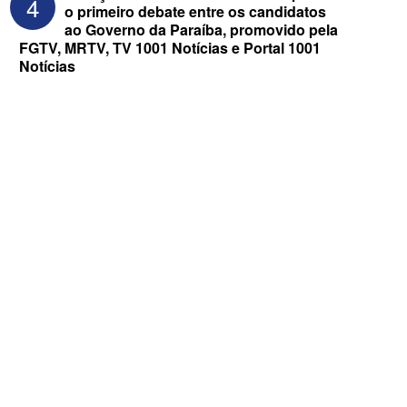
4
o primeiro debate entre os candidatos
ao Governo da Paraíba, promovido pela
FGTV, MRTV, TV 1001 Notícias e Portal 1001
Notícias
ELEIÇÕES 2026 - Senado: Novo
anuncia Zé Carneiro e Pastor Jader
Medeiros na suplência de Major Fábio