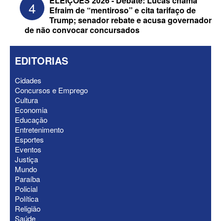
ELEIÇÕES 2026 - Debate: Lucas chama
4
Efraim de “mentiroso” e cita tarifaço de
Trump; senador rebate e acusa governador
de não convocar concursados
EDITORIAS
Cidades
Concursos e Emprego
Cultura
ELEIÇÕES 2026 - Após convenções,
Economia
confira candidatos ao Governo e ao
Educação
Senado da Paraíba
Entretenimento
Esportes
Eventos
Justiça
Mundo
Paraíba
Policial
Política
Religião
Saúde