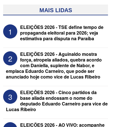
MAIS LIDAS
ELEIÇÕES 2026 - TSE define tempo de
1
propaganda eleitoral para 2026; veja
estimativa para disputa na Paraíba
ELEIÇÕES 2026 - Aguinaldo mostra
2
força, atropela aliados, quebra acordo
com Daniella, suplente de Nabor, e
emplaca Eduardo Carneiro, que pode ser
ELEIÇÕES 2026 - Após convenções,
anunciado hoje como vice de Lucas Ribeiro
confira candidatos ao Governo e ao
Senado da Paraíba
ELEIÇÕES 2026 - Cinco partidos da
3
base aliada endossam o nome do
deputado Eduardo Carneiro para vice de
Lucas Ribeiro
ELEIÇÕES 2026 - AO VIVO: acompanhe