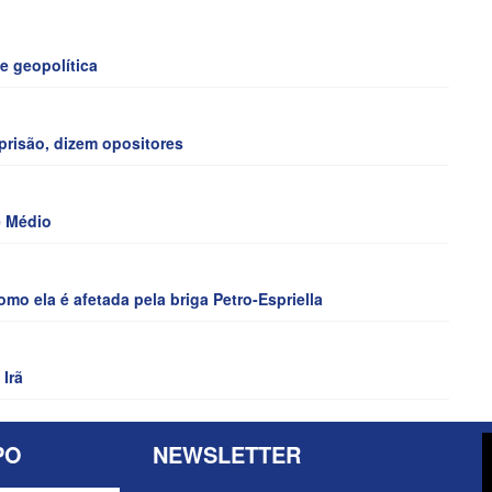
e geopolítica
prisão, dizem opositores
e Médio
o ela é afetada pela briga Petro-Espriella
Irã
PO
NEWSLETTER