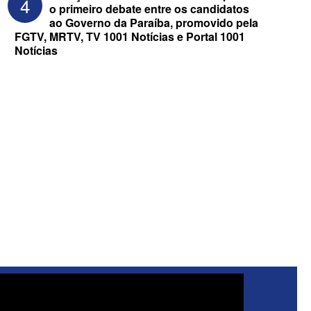
4
o primeiro debate entre os candidatos
ao Governo da Paraíba, promovido pela
FGTV, MRTV, TV 1001 Notícias e Portal 1001
Notícias
ELEIÇÕES 2026 - Senado: Novo
anuncia Zé Carneiro e Pastor Jader
Medeiros na suplência de Major Fábio