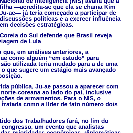
Nacional de Inteligência (NIS) avalia que a
filha —acredita-se que ela se chama Kim
Ju-ae— já teria começado a participar de
discussões políticas e a exercer influência
em decisões estratégicas.
Coreia do Sul defende que Brasil reveja
 viagem de Lula
que, em análises anteriores, a
Ju-ae como alguém “em estudo” para
ssão utilizada teria mudado para a de uma
 o que sugere um estágio mais avançado
posição.
ida pública, Ju-ae passou a aparecer com
 norte-coreana ao lado do pai, inclusive
peções de armamentos. Para o NIS, o
 tratada como a líder de fato número dois
tido dos Trabalhadores fará, no fim do
 congresso, um evento que analistas
 das prioridades econômicas, diplomáticas