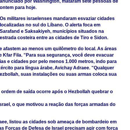
anunciado por Washington, mataram sete pessoas de
ontem para hoje.
Os militares israelenses mandaram esvaziar cidades
localizadas no sul do Líbano. O alerta foca em
Sarafand e Saksakiyeh, municípios situados na
estrada costeira entre as cidades de Tiro e Sidon.
 afastem ao menos um quilômetro do local. As áreas
 Kfar Fila. “Para sua segurança, você deve evacuar
ias e cidades por pelo menos 1.000 metros, indo para
xército para língua árabe, Avichay Adraee. “Qualquer
ezbollah, suas instalações ou suas armas coloca sua
a ordem de saída ocorre após o Hezbollah quebrar o
Israel, o que motivou a reação das forças armadas do
draee, listou as cidades sob ameaça de bombardeio em
s Forças de Defesa de Israel precisam agir com força