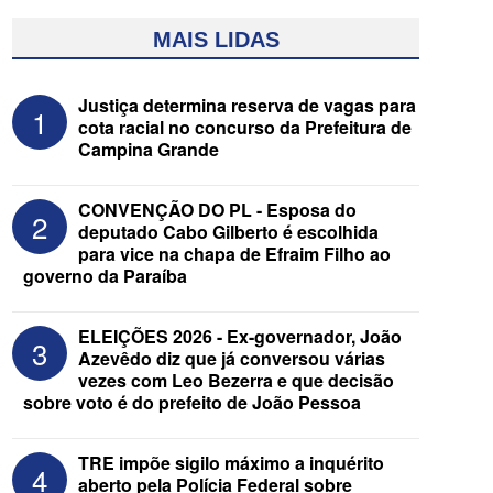
MAIS LIDAS
Justiça determina reserva de vagas para
1
cota racial no concurso da Prefeitura de
Campina Grande
CONVENÇÃO DO PL - Esposa do
2
deputado Cabo Gilberto é escolhida
para vice na chapa de Efraim Filho ao
governo da Paraíba
Federação Brasil da Esperança decide
nesta terça apoio ao Governo; PT E
PCdoB apostam em Lucas
ELEIÇÕES 2026 - Ex-governador, João
3
Azevêdo diz que já conversou várias
vezes com Leo Bezerra e que decisão
sobre voto é do prefeito de João Pessoa
TRE impõe sigilo máximo a inquérito
4
aberto pela Polícia Federal sobre