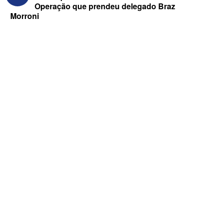
Operação que prendeu delegado Braz
Morroni
ELEIÇÕES 2026 - “Muitas surpresas
virão”, diz Lucas Ribeiro sobre escolha
do nome do vice