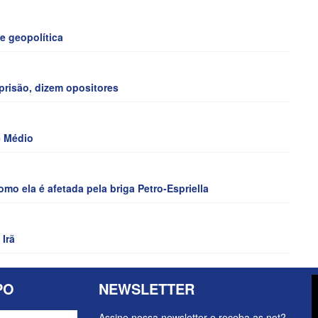
e geopolítica
prisão, dizem opositores
e Médio
o ela é afetada pela briga Petro-Espriella
Irã
PO
NEWSLETTER
Assine nossa newsletter e receba as not?