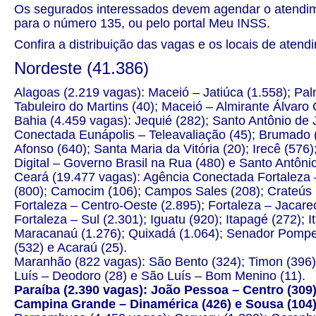
Os segurados interessados devem agendar o atendimen
para o número 135, ou pelo portal
Meu INSS
.
Confira a distribuição das vagas e os locais de atend
Nordeste (41.386)
Alagoas (2.219 vagas): Maceió – Jatiúca (1.558); Pal
Tabuleiro do Martins (40); Maceió – Almirante Álvaro
Bahia (4.459 vagas): Jequié (282); Santo Antônio de 
Conectada Eunápolis – Teleavaliação (45); Brumado (3
Afonso (640); Santa Maria da Vitória (20); Irecê (576)
Digital – Governo Brasil na Rua (480) e Santo Antôni
Ceará (19.477 vagas): Agência Conectada Fortaleza –
(800); Camocim (106); Campos Sales (208); Crateús (5
Fortaleza – Centro-Oeste (2.895); Fortaleza – Jacare
Fortaleza – Sul (2.301); Iguatu (920); Itapagé (272); 
Maracanaú (1.276); Quixadá (1.064); Senador Pompeu
(532) e Acaraú (25).
Maranhão (822 vagas): São Bento (324); Timon (396);
Luís – Deodoro (28) e São Luís – Bom Menino (11).
Paraíba (2.390 vagas): João Pessoa – Centro (309
Campina Grande – Dinamérica (426) e Sousa (104)