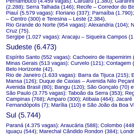
Pernambuco (4.459 vagas): Caruaru (1.380); Garanhun
(2.288); Serra Talhada (146); Recife – Corredor do Bi
Piauí (5.579 vagas): Floriano (337); Parnaíba (1.790)
– Centro (300) e Teresina – Leste (2.384).
Rio Grande do Norte (954 vagas): Alexandria (104); N
Cruz (75).
Sergipe (1.027 vagas): Aracaju – Siqueira Campos (1.
Sudeste (6.473)
Espírito Santo (552 vagas): Cachoeiro de Itapemirim
Minas Gerais (513 vagas): Curvelo (121); Contagem (
Belo Horizonte (42).
Rio de Janeiro (1.633 vagas): Barra da Tijuca (215); 
Mansa (126); Duque de Caxias – Avenida Nilo Peçanha 
Avenida Brasil (80); Bangu (120); São Gonçalo (70) e 
São Paulo (3.775 vagas): Taboão da Serra (353); Regi
Campinas (768); Amparo (300); Atibaia (464); Jacaré 
Fernandópolis (7); Marília (110) e São João da Boa Vi
Sul (5.744)
Paraná (4.375 vagas): Araucária (588); Colombo (448
Iguaçu (544); Marechal Cândido Rondon (384); Londri