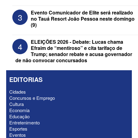
ELEIÇÕES 2026 - Republicanos retira
“Motta” e “Wanderley” dos nomes de
Evento Comunicador de Elite será realizado
3
urna de Hugo e Nabor
no Tauá Resort João Pessoa neste domingo
(9)
ELEIÇÕES 2026 - Debate: Lucas chama
4
Efraim de “mentiroso” e cita tarifaço de
Trump; senador rebate e acusa governador
de não convocar concursados
EDITORIAS
Cidades
Concursos e Emprego
Cultura
ELEIÇÕES 2026 - Gervásio “dá o troco”
Economia
em Matheus Bezerra e tira prefeito da
Educação
base de Maria Porto
Entretenimento
Esportes
Eventos