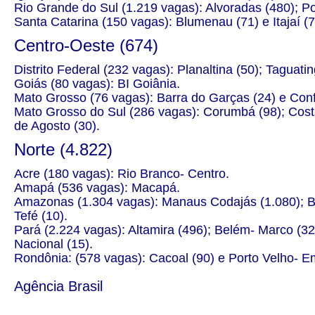
Rio Grande do Sul (1.219 vagas): Alvoradas (480); Po
Santa Catarina (150 vagas): Blumenau (71) e Itajaí (7
Centro-Oeste (674)
Distrito Federal (232 vagas): Planaltina (50); Taguati
Goiás (80 vagas): BI Goiânia.
Mato Grosso (76 vagas): Barra do Garças (24) e Conf
Mato Grosso do Sul (286 vagas): Corumbá (98); Costa
de Agosto (30).
Norte (4.822)
Acre (180 vagas): Rio Branco- Centro.
Amapá (536 vagas): Macapá.
Amazonas (1.304 vagas): Manaus Codajás (1.080); B
Tefé (10).
Pará (2.224 vagas): Altamira (496); Belém- Marco (32
Nacional (15).
Rondônia: (578 vagas): Cacoal (90) e Porto Velho- Em
Agência Brasil