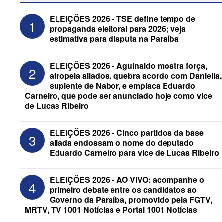
ELEIÇÕES 2026 - TSE define tempo de
1
propaganda eleitoral para 2026; veja
estimativa para disputa na Paraíba
ELEIÇÕES 2026 - Aguinaldo mostra força,
2
atropela aliados, quebra acordo com Daniella,
suplente de Nabor, e emplaca Eduardo
Carneiro, que pode ser anunciado hoje como vice
de Lucas Ribeiro
ELEIÇÕES 2026 - Após convenções,
confira candidatos ao Governo e ao
Senado da Paraíba
ELEIÇÕES 2026 - Cinco partidos da base
3
aliada endossam o nome do deputado
Eduardo Carneiro para vice de Lucas Ribeiro
ELEIÇÕES 2026 - AO VIVO: acompanhe o
4
primeiro debate entre os candidatos ao
Governo da Paraíba, promovido pela FGTV,
MRTV, TV 1001 Notícias e Portal 1001 Notícias