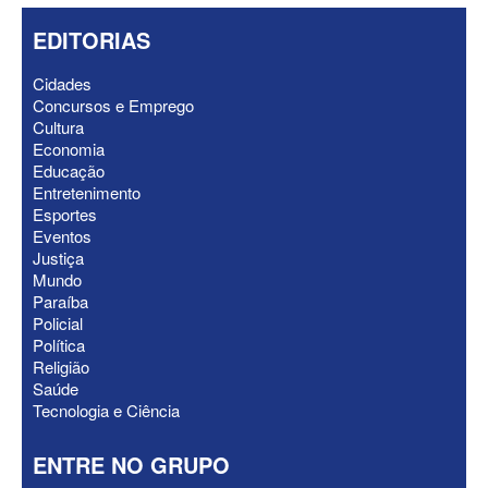
EDITORIAS
Cidades
Concursos e Emprego
ELEIÇÕES 2026 - Senado: Novo
Cultura
anuncia Zé Carneiro e Pastor Jader
Economia
Medeiros na suplência de Major Fábio
Educação
Entretenimento
Esportes
Eventos
Justiça
Mundo
Paraíba
Policial
Política
Religião
Saúde
Tecnologia e Ciência
ENTRE NO GRUPO