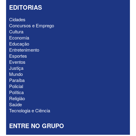
EDITORIAS
Cidades
Concursos e Emprego
Cultura
ELEIÇÕES 2026 - Após convenções,
Economia
confira candidatos ao Governo e ao
Educação
Senado da Paraíba
Entretenimento
Esportes
Eventos
Justiça
Mundo
Paraíba
Policial
Política
Religião
Saúde
Tecnologia e Ciência
ENTRE NO GRUPO