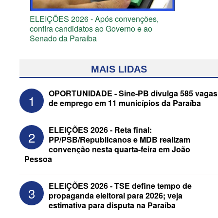
ELEIÇÕES 2026 - Após convenções,
confira candidatos ao Governo e ao
Senado da Paraíba
MAIS LIDAS
OPORTUNIDADE - Sine-PB divulga 585 vagas
1
de emprego em 11 municípios da Paraíba
ELEIÇÕES 2026 - Reta final:
2
PP/PSB/Republicanos e MDB realizam
convenção nesta quarta-feira em João
Pessoa
ELEIÇÕES 2026 - Senado: Novo
ELEIÇÕES 2026 - TSE define tempo de
3
anuncia Zé Carneiro e Pastor Jader
propaganda eleitoral para 2026; veja
Medeiros na suplência de Major Fábio
estimativa para disputa na Paraíba