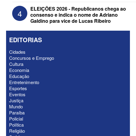
ELEIÇÕES 2026 - Republicanos chega ao
4
consenso e indica o nome de Adriano
Galdino para vice de Lucas Ribeiro
EDITORIAS
Cidades
Concursos e Emprego
Cultura
Economia
Educação
ELEIÇÕES 2026 - Nabor Vanderley
Entretenimento
pede primeiro voto em João Azevêdo e
Esportes
oficializa Daniella Ribeiro como
Eventos
suplente
Justiça
Mundo
Paraíba
Policial
Política
Religião