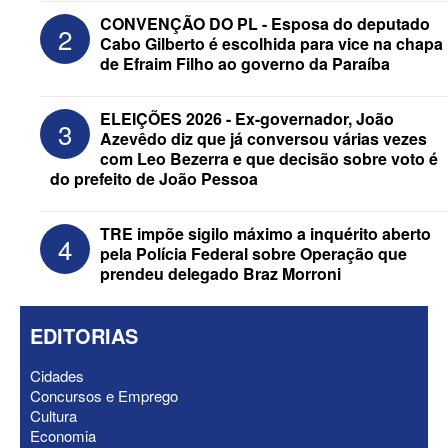
CONVENÇÃO DO PL - Esposa do deputado
2
Cabo Gilberto é escolhida para vice na chapa
de Efraim Filho ao governo da Paraíba
ELEIÇÕES 2026 - Nabor Vanderley
ELEIÇÕES 2026 - Ex-governador, João
3
pede primeiro voto em João Azevêdo e
Azevêdo diz que já conversou várias vezes
oficializa Daniella Ribeiro como
com Leo Bezerra e que decisão sobre voto é
suplente
do prefeito de João Pessoa
TRE impõe sigilo máximo a inquérito aberto
4
pela Polícia Federal sobre Operação que
prendeu delegado Braz Morroni
EDITORIAS
Cidades
Concursos e Emprego
Cultura
Economia
ELEIÇÕES 2026 - Após reunião na