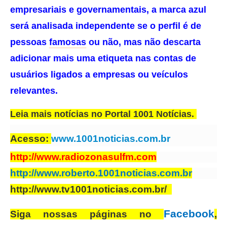
empresariais e governamentais, a marca azul
será analisada independente se o perfil é de
pessoas
famosas
ou não, mas não descarta
adicionar mais uma etiqueta nas contas de
usuários ligados a empresas ou veículos
relevantes.
Leia mais notícias no Portal 1001 Notícias.
Acesso:
www.1001noticias.com.br
http://www.radiozonasulfm.com
http://www.roberto.1001noticias.com.br
http://www.tv1001noticias.com.br/
Facebook
Siga nossas páginas no
,