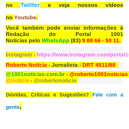
Twitter
no
e veja nossos vídeos
no
Youtube
.
Você também pode enviar informações à
Redação do Portal 1001
Noticias pelo
WhatsApp
(83)
9 88 66 - 50 11
.
Instagram
-
https://www.instagram.com/portal1
Roberto Notícia
- Jornalista -
DRT 4511/88
@1001noticias.com.br
- @roberto1001noticia
@noticia
-
@robertonoticia
Dúvidas, Críticas e Sugestões?
Fale com a
.
gente