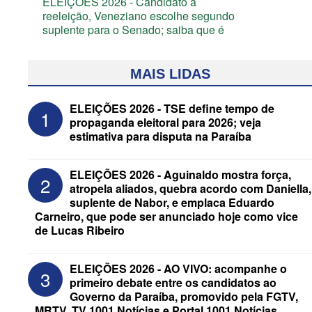
ELEIÇÕES 2026 - Candidato a
reeleição, Veneziano escolhe segundo
suplente para o Senado; saiba que é
MAIS LIDAS
ELEIÇÕES 2026 - TSE define tempo de
1
propaganda eleitoral para 2026; veja
estimativa para disputa na Paraíba
ELEIÇÕES 2026 - Aguinaldo mostra força,
2
atropela aliados, quebra acordo com Daniella,
suplente de Nabor, e emplaca Eduardo
Carneiro, que pode ser anunciado hoje como vice
de Lucas Ribeiro
ELEIÇÕES 2026 - Após convenções,
confira candidatos ao Governo e ao
Senado da Paraíba
ELEIÇÕES 2026 - AO VIVO: acompanhe o
3
primeiro debate entre os candidatos ao
Governo da Paraíba, promovido pela FGTV,
MRTV, TV 1001 Notícias e Portal 1001 Notícias