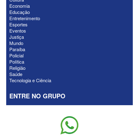
ELEIÇÕES 2026 - Após convenções,
Economia
confira candidatos ao Governo e ao
Educação
Senado da Paraíba
Entretenimento
Esportes
Eventos
Justiça
Mundo
Paraíba
Policial
Política
Religião
Saúde
Tecnologia e Ciência
ENTRE NO GRUPO