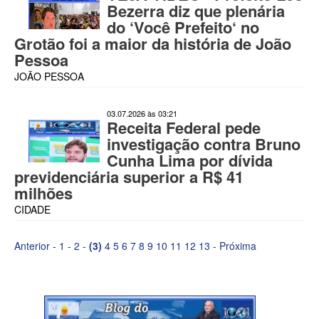
Bezerra diz que plenária
do ‘Você Prefeito‘ no
Grotão foi a maior da história de João
Pessoa
JOÃO PESSOA
03.07.2026 às 03:21
Receita Federal pede
investigação contra Bruno
Cunha Lima por dívida
previdenciária superior a R$ 41
milhões
CIDADE
Anterior
-
1
-
2
-
(3)
4
5
6
7
8
9
10
11
12
13
-
Próxima