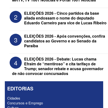
ELEIÇÕES 2026 - Cinco partidos da base
2
aliada endossam o nome do deputado
Eduardo Carneiro para vice de Lucas Ribeiro
ELEIÇÕES 2026 - Candidato a
reeleição, Veneziano escolhe segundo
ELEIÇÕES 2026 - Após convenções, confira
3
suplente para o Senado; saiba que é
candidatos ao Governo e ao Senado da
Paraíba
ELEIÇÕES 2026 - Debate: Lucas chama
4
Efraim de “mentiroso” e cita tarifaço de
Trump; senador rebate e acusa governador
de não convocar concursados
EDITORIAS
Cidades
Concursos e Emprego
Cultura