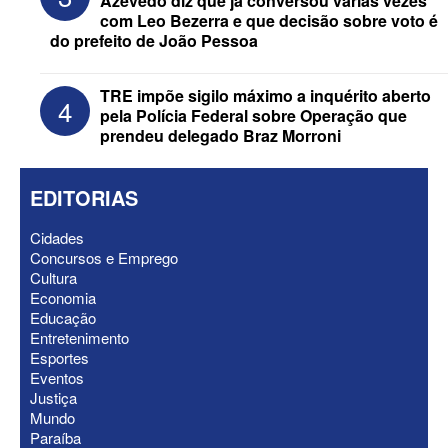
Azevêdo diz que já conversou várias vezes
PCdoB apostam em Lucas
com Leo Bezerra e que decisão sobre voto é
do prefeito de João Pessoa
TRE impõe sigilo máximo a inquérito aberto
4
pela Polícia Federal sobre Operação que
prendeu delegado Braz Morroni
EDITORIAS
Cidades
Concursos e Emprego
Cultura
Economia
ELEIÇÕES 2026 - “Muitas surpresas
Educação
virão”, diz Lucas Ribeiro sobre escolha
Entretenimento
do nome do vice
Esportes
Eventos
Justiça
Mundo
Paraíba