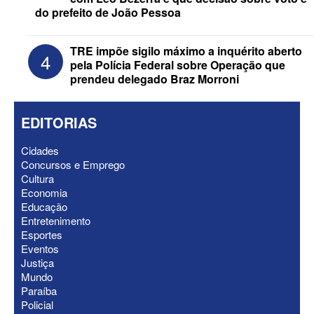
do prefeito de João Pessoa
TRE impõe sigilo máximo a inquérito aberto
4
pela Polícia Federal sobre Operação que
prendeu delegado Braz Morroni
EDITORIAS
Cidades
Concursos e Emprego
Cultura
Economia
ELEIÇÕES 2026 - “Muitas surpresas
Educação
virão”, diz Lucas Ribeiro sobre escolha
Entretenimento
do nome do vice
Esportes
Eventos
Justiça
Mundo
Paraíba
Policial