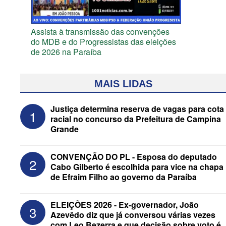
Assista à transmissão das convenções
do MDB e do Progressistas das eleições
de 2026 na Paraíba
MAIS LIDAS
Justiça determina reserva de vagas para cota
1
racial no concurso da Prefeitura de Campina
Grande
CONVENÇÃO DO PL - Esposa do deputado
2
Cabo Gilberto é escolhida para vice na chapa
de Efraim Filho ao governo da Paraíba
Federação Brasil da Esperança decide
ELEIÇÕES 2026 - Ex-governador, João
3
nesta terça apoio ao Governo; PT E
Azevêdo diz que já conversou várias vezes
PCdoB apostam em Lucas
com Leo Bezerra e que decisão sobre voto é