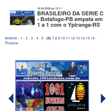
16.06.2026 às 12:11
BRASILEIRO DA SERIE C
- Botafogo-PB empata em
1 a 1 com o Ypiranga-RS
Anterior
-
1
-
2
-
3
-
4
-
5
-
(6)
7
8
9
10
11
12
13
14
15
16
-
Próxima