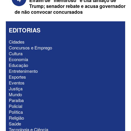
Efraim de “mentiroso” e cita tarifaço de
Trump; senador rebate e acusa governador
de não convocar concursados
EDITORIAS
Cidades
Concursos e Emprego
Cultura
ELEIÇÕES 2026 - Após convenções,
Economia
confira candidatos ao Governo e ao
Educação
Senado da Paraíba
Entretenimento
Esportes
Eventos
Justiça
Mundo
Paraíba
Policial
Política
Religião
Saúde
Tecnologia e Ciência