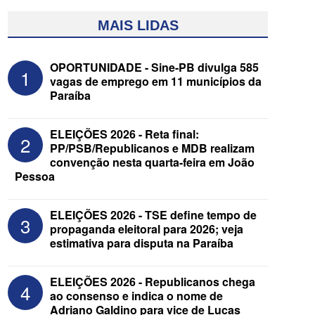
MAIS LIDAS
OPORTUNIDADE - Sine-PB divulga 585
1
vagas de emprego em 11 municípios da
Paraíba
ELEIÇÕES 2026 - Reta final:
2
PP/PSB/Republicanos e MDB realizam
convenção nesta quarta-feira em João
Pessoa
ELEIÇÕES 2026 - Após convenções,
confira candidatos ao Governo e ao
Senado da Paraíba
ELEIÇÕES 2026 - TSE define tempo de
3
propaganda eleitoral para 2026; veja
estimativa para disputa na Paraíba
ELEIÇÕES 2026 - Republicanos chega
4
ao consenso e indica o nome de
Adriano Galdino para vice de Lucas