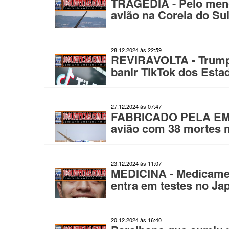
TRAGÉDIA - Pelo men
avião na Coreia do Su
28.12.2024 às 22:59
REVIRAVOLTA - Trump 
banir TikTok dos Esta
27.12.2024 às 07:47
FABRICADO PELA EMB
avião com 38 mortes n
23.12.2024 às 11:07
MEDICINA - Medicamen
entra em testes no Ja
20.12.2024 às 16:40