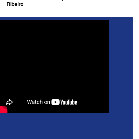
Ribeiro
ELEIÇÕES 2026 - Senado: Novo
anuncia Zé Carneiro e Pastor Jader
Medeiros na suplência de Major Fábio