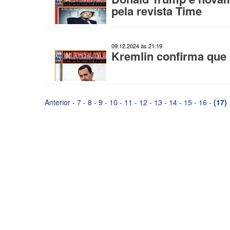
pela revista Time
09.12.2024 às 21:19
Kremlin confirma que 
Anterior
-
7
-
8
-
9
-
10
-
11
-
12
-
13
-
14
-
15
-
16
-
(17)