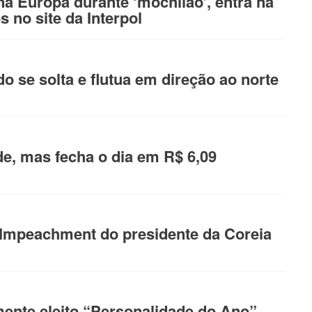
a Europa durante ‘mochilão’, entra na
s no site da Interpol
o se solta e flutua em direção ao norte
de, mas fecha o dia em R$ 6,09
mpeachment do presidente da Coreia
ente eleito “Personalidade do Ano”