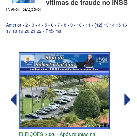
vítimas de fraude no INSS
INVESTIGAÇÕES
Anterior
-
2
-
3
-
4
-
5
-
6
-
7
-
8
-
9
-
10
-
11
-
(12)
13
14
15
16
17
18
19
20
21
22
-
Próxima
ELEIÇÕES 2026 - Após reunião na