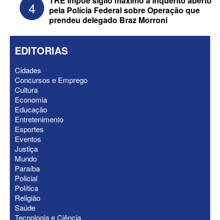
TRE impõe sigilo máximo a inquérito aberto
4
pela Polícia Federal sobre Operação que
prendeu delegado Braz Morroni
EDITORIAS
Cidades
Concursos e Emprego
Cultura
Economia
Federação Brasil da Esperança decide
Educação
nesta terça apoio ao Governo; PT E
Entretenimento
PCdoB apostam em Lucas
Esportes
Eventos
Justiça
Mundo
Paraíba
Policial
Política
Religião
Saúde
Tecnologia e Ciência