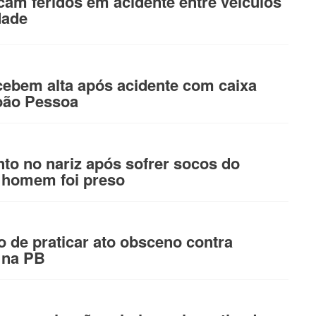
cam feridos em acidente entre veículos
dade
cebem alta após acidente com caixa
oão Pessoa
o no nariz após sofrer socos do
 homem foi preso
de praticar ato obsceno contra
 na PB