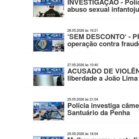
INVESTIGAÇÃO - Políci
abuso sexual infantoju
28.05.2026 às 16:21
‘SEM DESCONTO‘ - PF
operação contra frau
27.05.2026 às 10:40
ACUSADO DE VIOLÊNC
liberdade a João Lima
25.05.2026 às 21:04
Polícia investiga câme
Santuário da Penha
25.05.2026 às 16:04