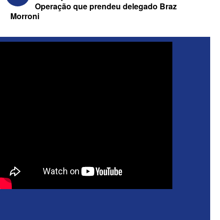
Operação que prendeu delegado Braz
Morroni
Federação Brasil da Esperança decide
nesta terça apoio ao Governo; PT E
PCdoB apostam em Lucas