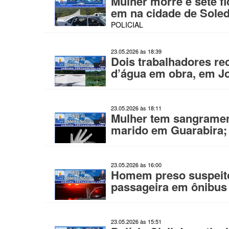
Mulher morre e sete fi
em na cidade de Sole
POLICIAL
23.05.2026 às 18:39
Dois trabalhadores re
d’água em obra, em J
23.05.2026 às 18:11
Mulher tem sangrament
marido em Guarabira;
23.05.2026 às 16:00
Homem preso suspeito 
passageira em ônibus
23.05.2026 às 15:51