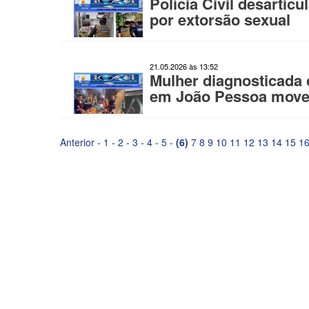
Polícia Civil desartic
por extorsão sexual
21.05.2026 às 13:52
Mulher diagnosticada 
em João Pessoa move 
Anterior
-
1
-
2
-
3
-
4
-
5
-
(6)
7
8
9
10
11
12
13
14
15
1