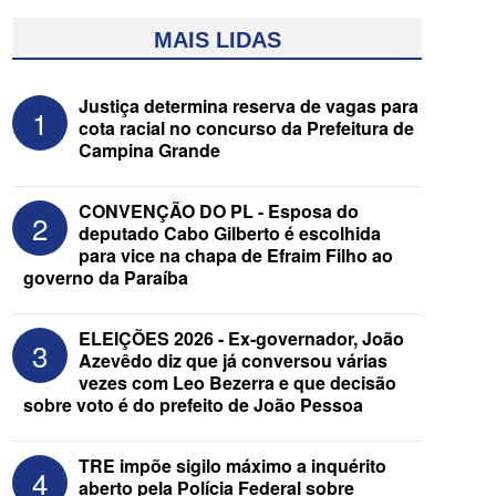
MAIS LIDAS
Justiça determina reserva de vagas para
1
cota racial no concurso da Prefeitura de
Campina Grande
CONVENÇÃO DO PL - Esposa do
2
deputado Cabo Gilberto é escolhida
para vice na chapa de Efraim Filho ao
governo da Paraíba
Assista à transmissão das convenções
do MDB e do Progressistas das eleições
de 2026 na Paraíba
ELEIÇÕES 2026 - Ex-governador, João
3
Azevêdo diz que já conversou várias
vezes com Leo Bezerra e que decisão
sobre voto é do prefeito de João Pessoa
TRE impõe sigilo máximo a inquérito
4
aberto pela Polícia Federal sobre