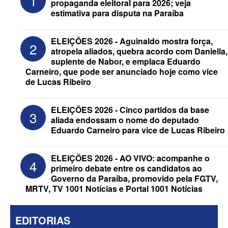
1
propaganda eleitoral para 2026; veja
estimativa para disputa na Paraíba
ELEIÇÕES 2026 - Aguinaldo mostra força,
2
atropela aliados, quebra acordo com Daniella,
suplente de Nabor, e emplaca Eduardo
Carneiro, que pode ser anunciado hoje como vice
de Lucas Ribeiro
ELEIÇÕES 2026 - Após convenções,
confira candidatos ao Governo e ao
Senado da Paraíba
ELEIÇÕES 2026 - Cinco partidos da base
3
aliada endossam o nome do deputado
Eduardo Carneiro para vice de Lucas Ribeiro
ELEIÇÕES 2026 - AO VIVO: acompanhe o
4
primeiro debate entre os candidatos ao
Governo da Paraíba, promovido pela FGTV,
MRTV, TV 1001 Notícias e Portal 1001 Notícias
EDITORIAS