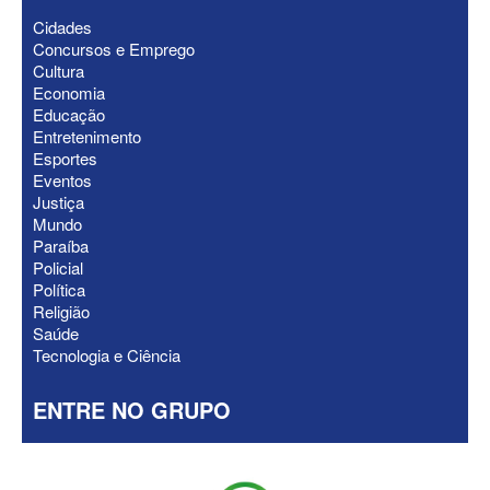
Cidades
Concursos e Emprego
ELEIÇÕES 2026 - Senado: Novo
Cultura
anuncia Zé Carneiro e Pastor Jader
Economia
Medeiros na suplência de Major Fábio
Educação
Entretenimento
Esportes
Eventos
Justiça
Mundo
Paraíba
Policial
Política
Religião
Saúde
Tecnologia e Ciência
ENTRE NO GRUPO