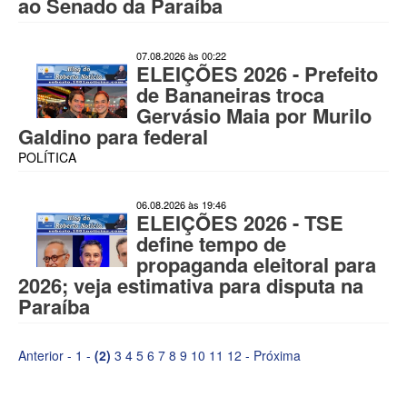
ao Senado da Paraíba
07.08.2026 às 00:22
ELEIÇÕES 2026 - Prefeito
de Bananeiras troca
Gervásio Maia por Murilo
Galdino para federal
POLÍTICA
06.08.2026 às 19:46
ELEIÇÕES 2026 - TSE
define tempo de
propaganda eleitoral para
2026; veja estimativa para disputa na
Paraíba
Anterior
-
1
-
(2)
3
4
5
6
7
8
9
10
11
12
-
Próxima