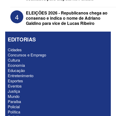
ELEIÇÕES 2026 - Republicanos chega ao
4
consenso e indica o nome de Adriano
Galdino para vice de Lucas Ribeiro
EDITORIAS
Cidades
Concursos e Emprego
Cultura
Economia
Educação
ELEIÇÕES 2026 - Nabor Vanderley
Entretenimento
pede primeiro voto em João Azevêdo e
Esportes
oficializa Daniella Ribeiro como
Eventos
suplente
Justiça
Mundo
Paraíba
Policial
Política