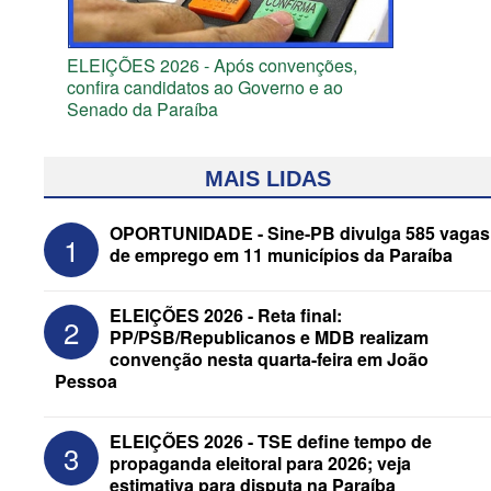
ELEIÇÕES 2026 - Após convenções,
confira candidatos ao Governo e ao
Senado da Paraíba
MAIS LIDAS
OPORTUNIDADE - Sine-PB divulga 585 vagas
1
de emprego em 11 municípios da Paraíba
ELEIÇÕES 2026 - Reta final:
2
PP/PSB/Republicanos e MDB realizam
convenção nesta quarta-feira em João
Pessoa
ELEIÇÕES 2026 - Senado: Novo
ELEIÇÕES 2026 - TSE define tempo de
3
anuncia Zé Carneiro e Pastor Jader
propaganda eleitoral para 2026; veja
Medeiros na suplência de Major Fábio
estimativa para disputa na Paraíba