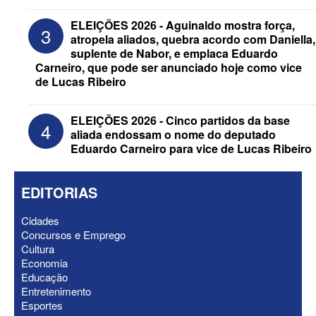
ELEIÇÕES 2026 - Após convenções,
confira candidatos ao Governo e ao
ELEIÇÕES 2026 - Aguinaldo mostra força,
3
Senado da Paraíba
atropela aliados, quebra acordo com Daniella,
suplente de Nabor, e emplaca Eduardo
Carneiro, que pode ser anunciado hoje como vice
de Lucas Ribeiro
ELEIÇÕES 2026 - Cinco partidos da base
4
aliada endossam o nome do deputado
Eduardo Carneiro para vice de Lucas Ribeiro
EDITORIAS
Cidades
Concursos e Emprego
ELEIÇÕES 2026 - Senado: Novo
Cultura
anuncia Zé Carneiro e Pastor Jader
Economia
Medeiros na suplência de Major Fábio
Educação
Entretenimento
Esportes