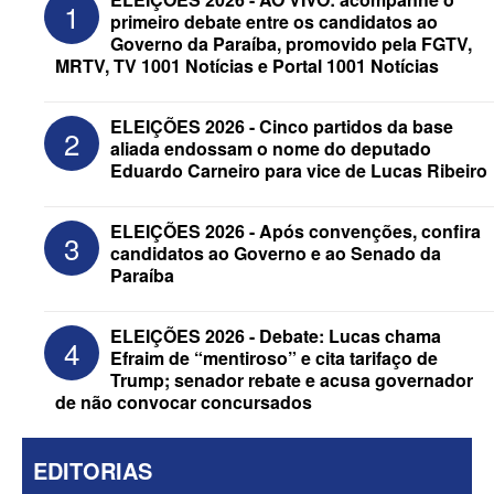
1
primeiro debate entre os candidatos ao
Governo da Paraíba, promovido pela FGTV,
MRTV, TV 1001 Notícias e Portal 1001 Notícias
ELEIÇÕES 2026 - Cinco partidos da base
2
aliada endossam o nome do deputado
Eduardo Carneiro para vice de Lucas Ribeiro
ELEIÇÕES 2026 - Candidato a
reeleição, Veneziano escolhe segundo
ELEIÇÕES 2026 - Após convenções, confira
3
suplente para o Senado; saiba que é
candidatos ao Governo e ao Senado da
Paraíba
ELEIÇÕES 2026 - Debate: Lucas chama
4
Efraim de “mentiroso” e cita tarifaço de
Trump; senador rebate e acusa governador
de não convocar concursados
EDITORIAS