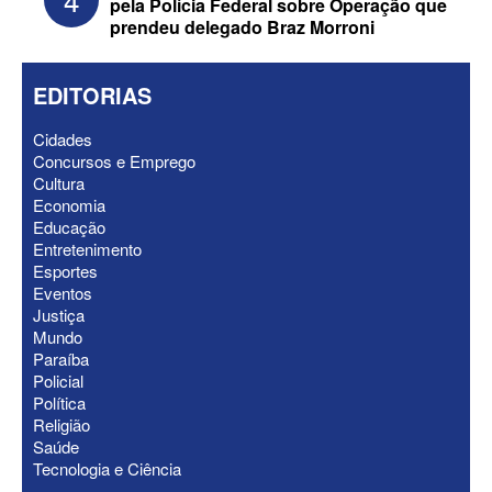
pela Polícia Federal sobre Operação que
prendeu delegado Braz Morroni
EDITORIAS
Cidades
Concursos e Emprego
Cultura
Economia
Federação Brasil da Esperança decide
Educação
nesta terça apoio ao Governo; PT E
Entretenimento
PCdoB apostam em Lucas
Esportes
Eventos
Justiça
Mundo
Paraíba
Policial
Política
Religião
Saúde
Tecnologia e Ciência