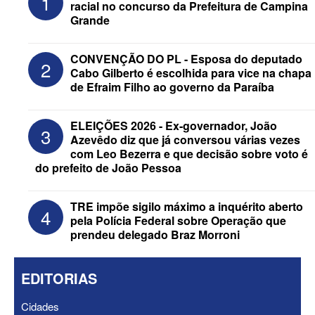
1
racial no concurso da Prefeitura de Campina
Grande
CONVENÇÃO DO PL - Esposa do deputado
2
Cabo Gilberto é escolhida para vice na chapa
de Efraim Filho ao governo da Paraíba
Federação Brasil da Esperança decide
ELEIÇÕES 2026 - Ex-governador, João
3
nesta terça apoio ao Governo; PT E
Azevêdo diz que já conversou várias vezes
PCdoB apostam em Lucas
com Leo Bezerra e que decisão sobre voto é
do prefeito de João Pessoa
TRE impõe sigilo máximo a inquérito aberto
4
pela Polícia Federal sobre Operação que
prendeu delegado Braz Morroni
EDITORIAS
Cidades