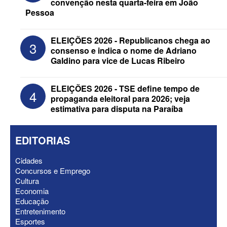
convenção nesta quarta-feira em João
Pessoa
ELEIÇÕES 2026 - Senado: Novo
ELEIÇÕES 2026 - Republicanos chega ao
3
anuncia Zé Carneiro e Pastor Jader
consenso e indica o nome de Adriano
Medeiros na suplência de Major Fábio
Galdino para vice de Lucas Ribeiro
ELEIÇÕES 2026 - TSE define tempo de
4
propaganda eleitoral para 2026; veja
estimativa para disputa na Paraíba
EDITORIAS
Cidades
Concursos e Emprego
Cultura
Economia
Educação
ELEIÇÕES 2026 - Nabor Vanderley
Entretenimento
pede primeiro voto em João Azevêdo e
Esportes
oficializa Daniella Ribeiro como