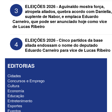
confira candidatos ao Governo e ao
ELEIÇÕES 2026 - Aguinaldo mostra força,
3
Senado da Paraíba
atropela aliados, quebra acordo com Daniella,
suplente de Nabor, e emplaca Eduardo
Carneiro, que pode ser anunciado hoje como vice
de Lucas Ribeiro
ELEIÇÕES 2026 - Cinco partidos da base
4
aliada endossam o nome do deputado
Eduardo Carneiro para vice de Lucas Ribeiro
EDITORIAS
Cidades
Concursos e Emprego
ELEIÇÕES 2026 - Senado: Novo
Cultura
anuncia Zé Carneiro e Pastor Jader
Economia
Medeiros na suplência de Major Fábio
Educação
Entretenimento
Esportes
Eventos