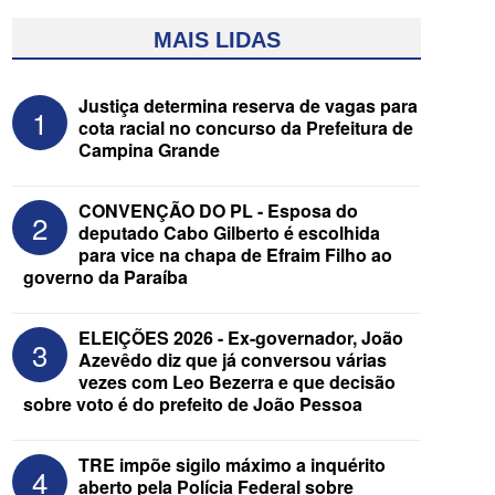
MAIS LIDAS
Justiça determina reserva de vagas para
1
cota racial no concurso da Prefeitura de
Campina Grande
CONVENÇÃO DO PL - Esposa do
2
deputado Cabo Gilberto é escolhida
para vice na chapa de Efraim Filho ao
governo da Paraíba
Assista à transmissão das convenções
do MDB e do Progressistas das eleições
de 2026 na Paraíba
ELEIÇÕES 2026 - Ex-governador, João
3
Azevêdo diz que já conversou várias
vezes com Leo Bezerra e que decisão
sobre voto é do prefeito de João Pessoa
TRE impõe sigilo máximo a inquérito
4
aberto pela Polícia Federal sobre