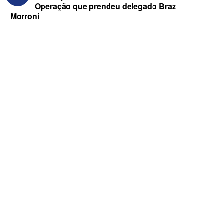
Operação que prendeu delegado Braz
Morroni
Federação Brasil da Esperança decide
nesta terça apoio ao Governo; PT E
PCdoB apostam em Lucas