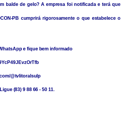
 um balde de gelo? A empresa foi notificada e terá que
CON-PB cumprirá rigorosamente o que estabelece o
u WhatsApp e fique bem informado
y9YcP49JEvzOrTfb
.com/@tvlitoralsulp
igue (83) 9 88 66 - 50 11.