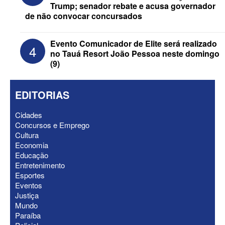
Trump; senador rebate e acusa governador
de não convocar concursados
Evento Comunicador de Elite será realizado
4
no Tauá Resort João Pessoa neste domingo
(9)
EDITORIAS
Cidades
Concursos e Emprego
Cultura
ELEIÇÕES 2026 - Gervásio “dá o troco”
Economia
em Matheus Bezerra e tira prefeito da
Educação
base de Maria Porto
Entretenimento
Esportes
Eventos
Justiça
Mundo
Paraíba