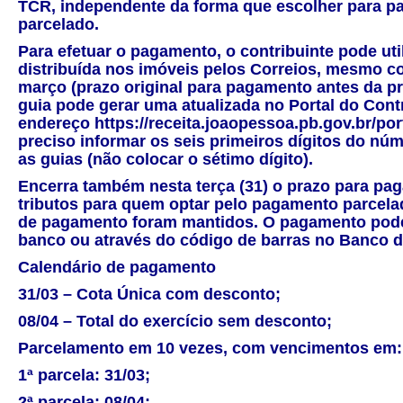
TCR, independente da forma que escolher para pa
parcelado.
Para efetuar o pagamento, o contribuinte pode ut
distribuída nos imóveis pelos Correios, mesmo c
março (prazo original para pagamento antes da p
guia pode gerar uma atualizada no Portal do Contr
endereço
https://receita.joaopessoa.pb.gov.br/por
preciso informar os seis primeiros dígitos do núm
as guias (não colocar o sétimo dígito).
Encerra também nesta terça (31) o prazo para pa
tributos para quem optar pelo pagamento parcela
de pagamento foram mantidos. O pagamento pode 
banco ou através do código de barras no Banco do
Calendário de pagamento
31/03 – Cota Única com desconto;
08/04 – Total do exercício sem desconto;
Parcelamento em 10 vezes, com vencimentos em:
1ª parcela: 31/03;
2ª parcela: 08/04;