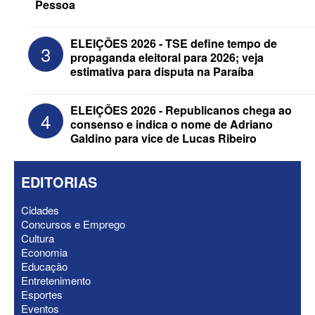
Pessoa
ELEIÇÕES 2026 - Após convenções,
ELEIÇÕES 2026 - TSE define tempo de
3
confira candidatos ao Governo e ao
propaganda eleitoral para 2026; veja
Senado da Paraíba
estimativa para disputa na Paraíba
ELEIÇÕES 2026 - Republicanos chega ao
4
consenso e indica o nome de Adriano
Galdino para vice de Lucas Ribeiro
EDITORIAS
Cidades
Concursos e Emprego
Cultura
Economia
Educação
ELEIÇÕES 2026 - Senado: Novo
Entretenimento
anuncia Zé Carneiro e Pastor Jader
Esportes
Medeiros na suplência de Major Fábio
Eventos