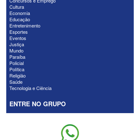
Concursos e Emprego
Cultura
ELEIÇÕES 2026 - Após convenções,
Economia
confira candidatos ao Governo e ao
Educação
Senado da Paraíba
Entretenimento
Esportes
Eventos
Justiça
Mundo
Paraíba
Policial
Política
Religião
Saúde
Tecnologia e Ciência
ENTRE NO GRUPO