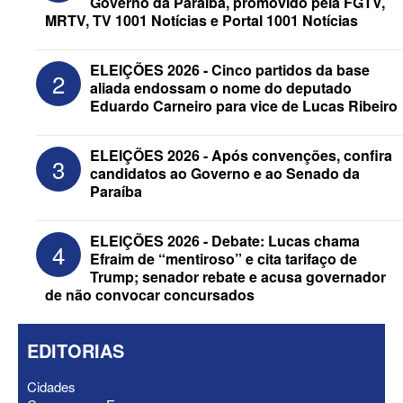
Governo da Paraíba, promovido pela FGTV,
MRTV, TV 1001 Notícias e Portal 1001 Notícias
ELEIÇÕES 2026 - Cinco partidos da base
2
aliada endossam o nome do deputado
Eduardo Carneiro para vice de Lucas Ribeiro
ELEIÇÕES 2026 - Candidato a
reeleição, Veneziano escolhe segundo
ELEIÇÕES 2026 - Após convenções, confira
3
suplente para o Senado; saiba que é
candidatos ao Governo e ao Senado da
Paraíba
ELEIÇÕES 2026 - Debate: Lucas chama
4
Efraim de “mentiroso” e cita tarifaço de
Trump; senador rebate e acusa governador
de não convocar concursados
EDITORIAS
Cidades