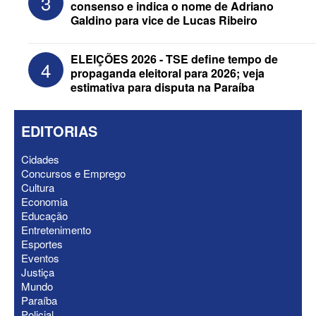
3
consenso e indica o nome de Adriano
Medeiros na suplência de Major Fábio
Galdino para vice de Lucas Ribeiro
ELEIÇÕES 2026 - TSE define tempo de
4
propaganda eleitoral para 2026; veja
estimativa para disputa na Paraíba
EDITORIAS
Cidades
Concursos e Emprego
Cultura
Economia
Educação
ELEIÇÕES 2026 - Nabor Vanderley
Entretenimento
pede primeiro voto em João Azevêdo e
Esportes
oficializa Daniella Ribeiro como
Eventos
suplente
Justiça
Mundo
Paraíba
Policial