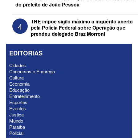
do prefeito de João Pessoa
TRE impõe sigilo máximo a inquérito aberto
4
pela Polícia Federal sobre Operação que
prendeu delegado Braz Morroni
EDITORIAS
Cidades
Concursos e Emprego
Cultura
Economia
ELEIÇÕES 2026 - “Muitas surpresas
Educação
virão”, diz Lucas Ribeiro sobre escolha
Entretenimento
do nome do vice
Esportes
Eventos
Justiça
Mundo
Paraíba
Policial