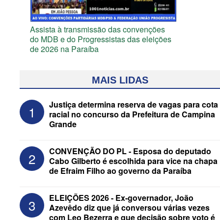
Assista à transmissão das convenções
do MDB e do Progressistas das eleições
de 2026 na Paraíba
MAIS LIDAS
Justiça determina reserva de vagas para cota
1
racial no concurso da Prefeitura de Campina
Grande
CONVENÇÃO DO PL - Esposa do deputado
2
Cabo Gilberto é escolhida para vice na chapa
de Efraim Filho ao governo da Paraíba
Federação Brasil da Esperança decide
ELEIÇÕES 2026 - Ex-governador, João
3
nesta terça apoio ao Governo; PT E
Azevêdo diz que já conversou várias vezes
PCdoB apostam em Lucas
com Leo Bezerra e que decisão sobre voto é