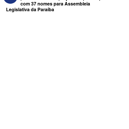
com 37 nomes para Assembleia
Legislativa da Paraíba
ELEIÇÕES 2026 - “Muitas surpresas
virão”, diz Lucas Ribeiro sobre escolha
do nome do vice