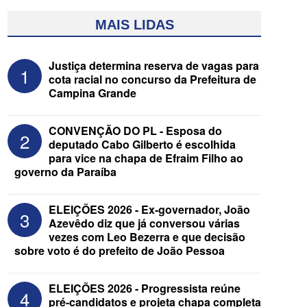
MAIS LIDAS
Justiça determina reserva de vagas para
1
cota racial no concurso da Prefeitura de
Campina Grande
CONVENÇÃO DO PL - Esposa do
2
deputado Cabo Gilberto é escolhida
para vice na chapa de Efraim Filho ao
governo da Paraíba
Federação Brasil da Esperança decide
nesta terça apoio ao Governo; PT E
PCdoB apostam em Lucas
ELEIÇÕES 2026 - Ex-governador, João
3
Azevêdo diz que já conversou várias
vezes com Leo Bezerra e que decisão
sobre voto é do prefeito de João Pessoa
ELEIÇÕES 2026 - Progressista reúne
4
pré-candidatos e projeta chapa completa