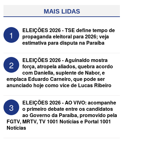
MAIS LIDAS
ELEIÇÕES 2026 - TSE define tempo de
1
propaganda eleitoral para 2026; veja
estimativa para disputa na Paraíba
ELEIÇÕES 2026 - Aguinaldo mostra
2
força, atropela aliados, quebra acordo
com Daniella, suplente de Nabor, e
emplaca Eduardo Carneiro, que pode ser
ELEIÇÕES 2026 - Após convenções,
anunciado hoje como vice de Lucas Ribeiro
confira candidatos ao Governo e ao
Senado da Paraíba
ELEIÇÕES 2026 - AO VIVO: acompanhe
3
o primeiro debate entre os candidatos
ao Governo da Paraíba, promovido pela
FGTV, MRTV, TV 1001 Notícias e Portal 1001
Notícias