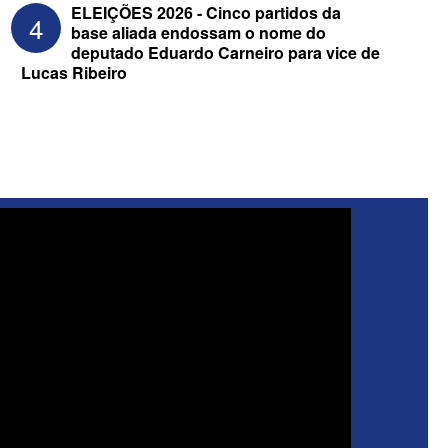
ELEIÇÕES 2026 - Cinco partidos da
4
base aliada endossam o nome do
deputado Eduardo Carneiro para vice de
Lucas Ribeiro
ELEIÇÕES 2026 - Senado: Novo
anuncia Zé Carneiro e Pastor Jader
Medeiros na suplência de Major Fábio