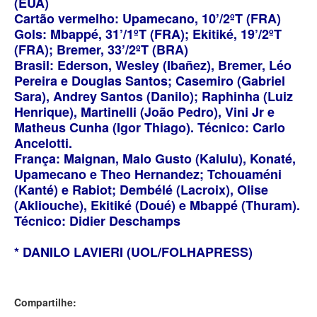
(EUA)
Cartão vermelho: Upamecano, 10’/2ºT (FRA)
Gols: Mbappé, 31’/1ºT (FRA); Ekitiké, 19’/2ºT
(FRA); Bremer, 33’/2ºT (BRA)
Brasil: Ederson, Wesley (Ibañez), Bremer, Léo
Pereira e Douglas Santos; Casemiro (Gabriel
Sara), Andrey Santos (Danilo); Raphinha (Luiz
Henrique), Martinelli (João Pedro), Vini Jr e
Matheus Cunha (Igor Thiago). Técnico: Carlo
Ancelotti.
França: Maignan, Malo Gusto (Kalulu), Konaté,
Upamecano e Theo Hernandez; Tchouaméni
(Kanté) e Rabiot; Dembélé (Lacroix), Olise
(Akliouche), Ekitiké (Doué) e Mbappé (Thuram).
Técnico: Didier Deschamps
* DANILO LAVIERI (UOL/FOLHAPRESS)
Compartilhe: