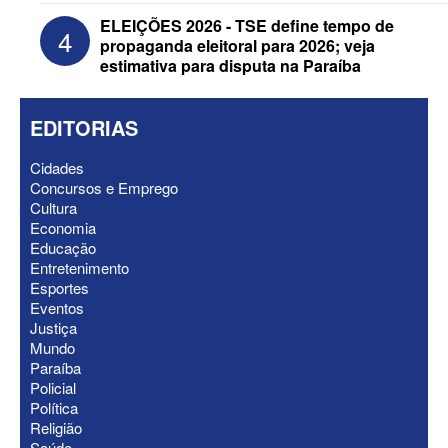
ELEIÇÕES 2026 - TSE define tempo de
4
propaganda eleitoral para 2026; veja
estimativa para disputa na Paraíba
EDITORIAS
Cidades
Concursos e Emprego
Cultura
Economia
Educação
ELEIÇÕES 2026 - Nabor Vanderley
Entretenimento
pede primeiro voto em João Azevêdo e
Esportes
oficializa Daniella Ribeiro como
Eventos
suplente
Justiça
Mundo
Paraíba
Policial
Política
Religião
Saúde