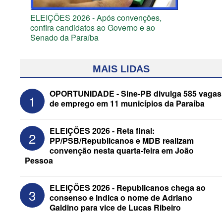
ELEIÇÕES 2026 - Após convenções,
confira candidatos ao Governo e ao
Senado da Paraíba
MAIS LIDAS
OPORTUNIDADE - Sine-PB divulga 585 vagas
1
de emprego em 11 municípios da Paraíba
ELEIÇÕES 2026 - Reta final:
2
PP/PSB/Republicanos e MDB realizam
convenção nesta quarta-feira em João
Pessoa
ELEIÇÕES 2026 - Senado: Novo
ELEIÇÕES 2026 - Republicanos chega ao
3
anuncia Zé Carneiro e Pastor Jader
consenso e indica o nome de Adriano
Medeiros na suplência de Major Fábio
Galdino para vice de Lucas Ribeiro