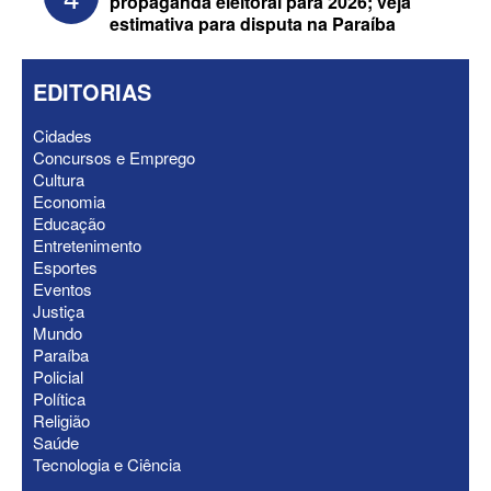
propaganda eleitoral para 2026; veja
estimativa para disputa na Paraíba
EDITORIAS
Cidades
Concursos e Emprego
Cultura
Economia
Educação
ELEIÇÕES 2026 - Nabor Vanderley
Entretenimento
pede primeiro voto em João Azevêdo e
Esportes
oficializa Daniella Ribeiro como
Eventos
suplente
Justiça
Mundo
Paraíba
Policial
Política
Religião
Saúde
Tecnologia e Ciência