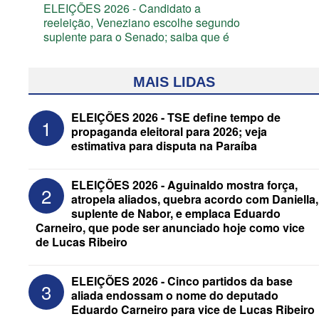
ELEIÇÕES 2026 - Candidato a
reeleição, Veneziano escolhe segundo
suplente para o Senado; saiba que é
MAIS LIDAS
ELEIÇÕES 2026 - TSE define tempo de
1
propaganda eleitoral para 2026; veja
estimativa para disputa na Paraíba
ELEIÇÕES 2026 - Aguinaldo mostra força,
2
atropela aliados, quebra acordo com Daniella,
suplente de Nabor, e emplaca Eduardo
Carneiro, que pode ser anunciado hoje como vice
de Lucas Ribeiro
ELEIÇÕES 2026 - Após convenções,
confira candidatos ao Governo e ao
Senado da Paraíba
ELEIÇÕES 2026 - Cinco partidos da base
3
aliada endossam o nome do deputado
Eduardo Carneiro para vice de Lucas Ribeiro