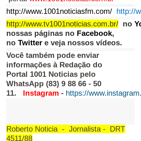
http://www.1001noticiasfm.com/
http://
http://www.tv1001noticias.com.br/
no
Y
nossas páginas no
Facebook
,
no
Twitter
e veja nossos vídeos.
Você também pode enviar
informações à Redação do
Portal 1001 Noticias pelo
WhatsApp (83) 9 88 66 - 50
11.
Instagram
-
https://www.instagram
Roberto Noticia - Jornalista - DRT
4511/88