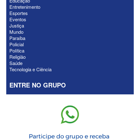
Educação
ELEIÇÕES 2026 - Nabor Vanderley
Entretenimento
pede primeiro voto em João Azevêdo e
Esportes
oficializa Daniella Ribeiro como
Eventos
suplente
Justiça
Mundo
Paraíba
Policial
Política
Religião
Saúde
Tecnologia e Ciência
ENTRE NO GRUPO