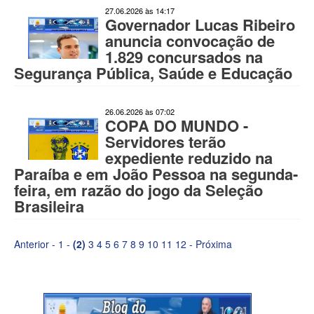
27.06.2026 às 14:17
Governador Lucas Ribeiro
anuncia convocação de
1.829 concursados na
Segurança Pública, Saúde e Educação
26.06.2026 às 07:02
COPA DO MUNDO -
Servidores terão
expediente reduzido na
Paraíba e em João Pessoa na segunda-
feira, em razão do jogo da Seleção
Brasileira
Anterior
-
1
-
(2)
3
4
5
6
7
8
9
10
11
12
-
Próxima