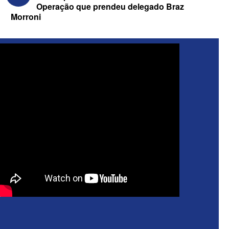
Operação que prendeu delegado Braz
Morroni
ELEIÇÕES 2026 - Após reunião na
Granja Santana, chapa governista vai
sem vice para convenção