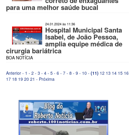
correto de enxaguantes
para uma melhor saúde bucal
24.01.2024 às 11:36
Hospital Municipal Santa
Isabel, de João Pessoa,
amplia equipe médica de
cirurgia bariátrica
BOA NOTÍCIA
Anterior
-
1
-
2
-
3
-
4
-
5
-
6
-
7
-
8
-
9
-
10
-
(11)
12
13
14
15
16
17
18
19
20
21
-
Próxima