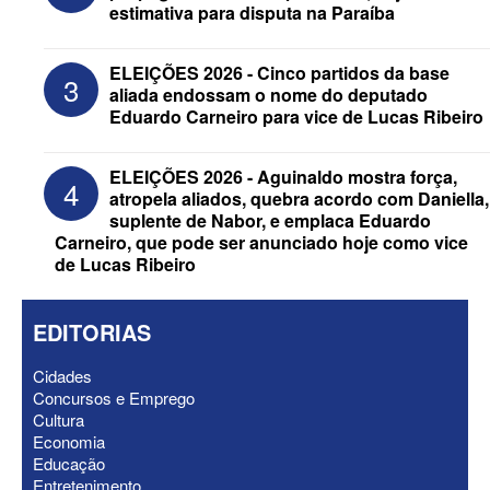
estimativa para disputa na Paraíba
ELEIÇÕES 2026 - Após convenções,
confira candidatos ao Governo e ao
ELEIÇÕES 2026 - Cinco partidos da base
3
Senado da Paraíba
aliada endossam o nome do deputado
Eduardo Carneiro para vice de Lucas Ribeiro
ELEIÇÕES 2026 - Aguinaldo mostra força,
4
atropela aliados, quebra acordo com Daniella,
suplente de Nabor, e emplaca Eduardo
Carneiro, que pode ser anunciado hoje como vice
de Lucas Ribeiro
EDITORIAS
Cidades
Concursos e Emprego
ELEIÇÕES 2026 - Senado: Novo
Cultura
anuncia Zé Carneiro e Pastor Jader
Economia
Medeiros na suplência de Major Fábio
Educação
Entretenimento