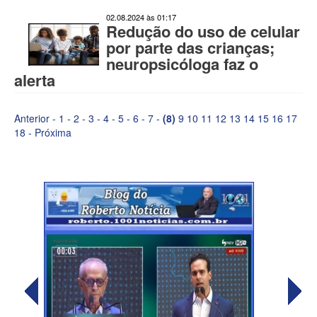
02.08.2024 às 01:17
Redução do uso de celular
por parte das crianças;
neuropsicóloga faz o
alerta
Anterior
-
1
-
2
-
3
-
4
-
5
-
6
-
7
-
(8)
9
10
11
12
13
14
15
16
17
18
-
Próxima