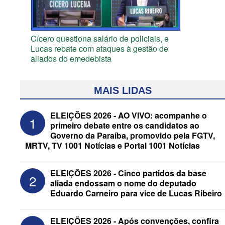
Cícero questiona salário de policiais, e
Lucas rebate com ataques à gestão de
aliados do emedebista
MAIS LIDAS
ELEIÇÕES 2026 - AO VIVO: acompanhe o
1
primeiro debate entre os candidatos ao
Governo da Paraíba, promovido pela FGTV,
MRTV, TV 1001 Notícias e Portal 1001 Notícias
ELEIÇÕES 2026 - Cinco partidos da base
2
aliada endossam o nome do deputado
Eduardo Carneiro para vice de Lucas Ribeiro
ELEIÇÕES 2026 - Candidato a
reeleição, Veneziano escolhe segundo
ELEIÇÕES 2026 - Após convenções, confira
suplente para o Senado; saiba que é