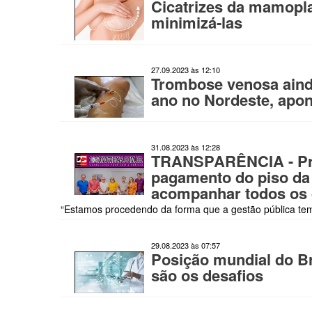
Cicatrizes da mamopla
minimizá-las
27.09.2023 às 12:10
Trombose venosa aind
ano no Nordeste, apo
31.08.2023 às 12:28
TRANSPARÊNCIA - Pref
pagamento do piso da
acompanhar todos os 
“Estamos procedendo da forma que a gestão pública tem 
29.08.2023 às 07:57
Posição mundial do Br
são os desafios