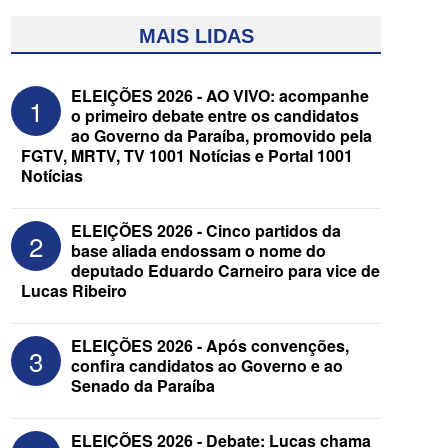
MAIS LIDAS
ELEIÇÕES 2026 - AO VIVO: acompanhe
1
o primeiro debate entre os candidatos
ao Governo da Paraíba, promovido pela
FGTV, MRTV, TV 1001 Notícias e Portal 1001
Notícias
ELEIÇÕES 2026 - Cinco partidos da
2
base aliada endossam o nome do
ELEIÇÕES 2026 - Candidato a
deputado Eduardo Carneiro para vice de
reeleição, Veneziano escolhe segundo
Lucas Ribeiro
suplente para o Senado; saiba que é
ELEIÇÕES 2026 - Após convenções,
3
confira candidatos ao Governo e ao
Senado da Paraíba
ELEIÇÕES 2026 - Debate: Lucas chama