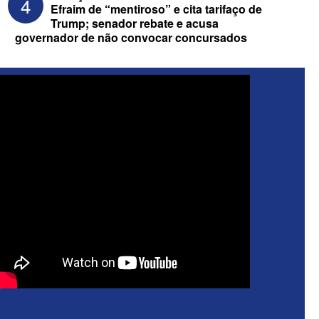
4
Efraim de “mentiroso” e cita tarifaço de
Trump; senador rebate e acusa
governador de não convocar concursados
ELEIÇÕES 2026 - Após convenções,
confira candidatos ao Governo e ao
Senado da Paraíba