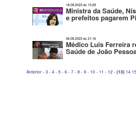
18.08.2023 às 13:29
Ministra da Saúde, Ní
e prefeitos pagarem 
06.08.2023 às 21:16
Médico Luís Ferreira 
Saúde de João Pessoa 
Anterior
-
3
-
4
-
5
-
6
-
7
-
8
-
9
-
10
-
11
-
12
-
(13)
14
1