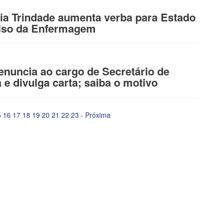
sia Trindade aumenta verba para Estado
Piso da Enfermagem
renuncia ao cargo de Secretário de
e divulga carta; saiba o motivo
5
16
17
18
19
20
21
22
23
-
Próxima