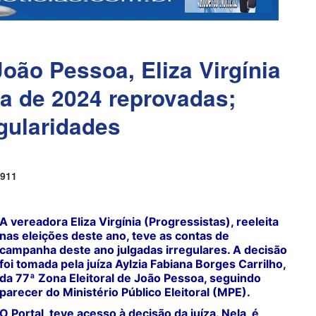
oão Pessoa, Eliza Virgínia
a de 2024 reprovadas;
egularidades
911
A vereadora Eliza Virgínia (Progressistas), reeleita
nas eleições deste ano, teve as contas de
campanha deste ano julgadas irregulares. A decisão
foi tomada pela juíza Aylzia Fabiana Borges Carrilho,
da 77ª Zona Eleitoral de João Pessoa, seguindo
parecer do Ministério Público Eleitoral (MPE).
O
Portal
teve acesso à decisão da juíza. Nela, é