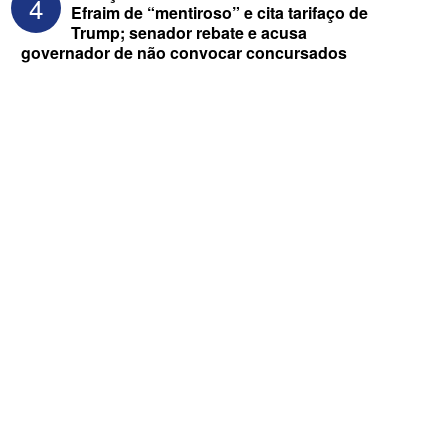
4
Efraim de “mentiroso” e cita tarifaço de
Trump; senador rebate e acusa
governador de não convocar concursados
ELEIÇÕES 2026 - Após convenções,
confira candidatos ao Governo e ao
Senado da Paraíba