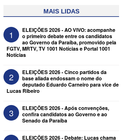
MAIS LIDAS
ELEIÇÕES 2026 - AO VIVO: acompanhe
1
o primeiro debate entre os candidatos
ao Governo da Paraíba, promovido pela
FGTV, MRTV, TV 1001 Notícias e Portal 1001
Notícias
ELEIÇÕES 2026 - Cinco partidos da
2
base aliada endossam o nome do
ELEIÇÕES 2026 - Candidato a
deputado Eduardo Carneiro para vice de
reeleição, Veneziano escolhe segundo
Lucas Ribeiro
suplente para o Senado; saiba que é
ELEIÇÕES 2026 - Após convenções,
3
confira candidatos ao Governo e ao
Senado da Paraíba
ELEIÇÕES 2026 - Debate: Lucas chama