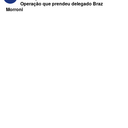
Operação que prendeu delegado Braz
Morroni
ELEIÇÕES 2026 - “Muitas surpresas
virão”, diz Lucas Ribeiro sobre escolha
do nome do vice