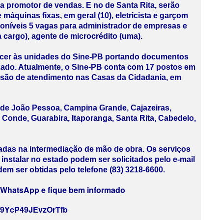
promotor de vendas. E no de Santa Rita, serão
máquinas fixas, em geral (10), eletricista e garçom
oníveis 5 vagas para administrador de empresas e
 cargo), agente de microcrédito (uma).
cer às unidades do Sine-PB portando documentos
lizado. Atualmente, o Sine-PB conta com 17 postos em
nsão de atendimento nas Casas da Cidadania, em
 de João Pessoa, Campina Grande, Cajazeiras,
onde, Guarabira, Itaporanga, Santa Rita, Cabedelo,
adas na intermediação de mão de obra. Os serviços
nstalar no estado podem ser solicitados pelo e-mail
m ser obtidas pelo telefone (83) 3218-6600.
u WhatsApp e fique bem informado
my9YcP49JEvzOrTfb