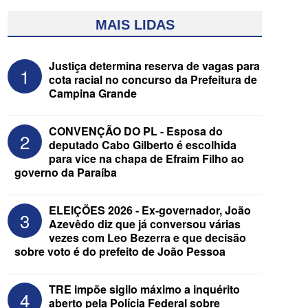
MAIS LIDAS
Justiça determina reserva de vagas para
1
cota racial no concurso da Prefeitura de
Campina Grande
CONVENÇÃO DO PL - Esposa do
2
deputado Cabo Gilberto é escolhida
para vice na chapa de Efraim Filho ao
governo da Paraíba
Federação Brasil da Esperança decide
nesta terça apoio ao Governo; PT E
PCdoB apostam em Lucas
ELEIÇÕES 2026 - Ex-governador, João
3
Azevêdo diz que já conversou várias
vezes com Leo Bezerra e que decisão
sobre voto é do prefeito de João Pessoa
TRE impõe sigilo máximo a inquérito
4
aberto pela Polícia Federal sobre