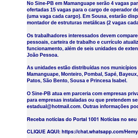
No Sine-PB em Mamanguape serão 4 vagas para 
ofertadas 15 vagas para o cargo de operador de 
(uma vaga cada cargo). Em Sousa, estarão disp
montador de estruturas metálicas (2 vagas cada
Os trabalhadores interessados devem compare
pessoais, carteira de trabalho e currículo atua
funcionamento, além de seis unidades de exte
João Pessoa.
As unidades estão distribuídas nos municípios
Mamanguape, Monteiro, Pombal, Sapé, Bayeux, C
Patos, São Bento, Sousa e Princesa Isabel.
O Sine-PB atua em parceria com empresas priv
para empresas instaladas ou que pretendem se i
estadual@hotmail.com. Outras informações pode
Receba notícias do Portal 1001 Notícias no se
CLIQUE AQUI: https://chat.whatsapp.com/He