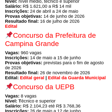
Nível:
nível médio, técnico e superior
Salário:
R$ 1.621,00 a R$ 14 mil
Inscrições:
24 de abril a 24 de maio
Provas objetivas:
14 de junho de 2026
Resultado final:
16 de julho de 2026
Edital
Concurso da Prefeitura de
Campina Grande
Vagas:
960 vagas
Inscrições:
14 de maio a 15 de junho
Provas objetivas:
previstas para o fim de agosto
de 2026
Resultado final:
26 de novembro de 2026
Edital:
Edital geral
|
Edital da Guarda Municipal
Concurso da UEPB
Vagas:
8 vagas
Nível: T
écnico e superior
Salário:
R$ 2.104,23 eté R$ 3.768,36
Inscrições:
26 de maio a 12 de junho