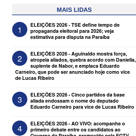
MAIS LIDAS
ELEIÇÕES 2026 - TSE define tempo de
1
propaganda eleitoral para 2026; veja
estimativa para disputa na Paraíba
ELEIÇÕES 2026 - Aguinaldo mostra força,
2
atropela aliados, quebra acordo com Daniella,
suplente de Nabor, e emplaca Eduardo
Carneiro, que pode ser anunciado hoje como vice
de Lucas Ribeiro
ELEIÇÕES 2026 - Após convenções,
confira candidatos ao Governo e ao
Senado da Paraíba
ELEIÇÕES 2026 - Cinco partidos da base
3
aliada endossam o nome do deputado
Eduardo Carneiro para vice de Lucas Ribeiro
ELEIÇÕES 2026 - AO VIVO: acompanhe o
4
primeiro debate entre os candidatos ao
Governo da Paraíba, promovido pela FGTV,