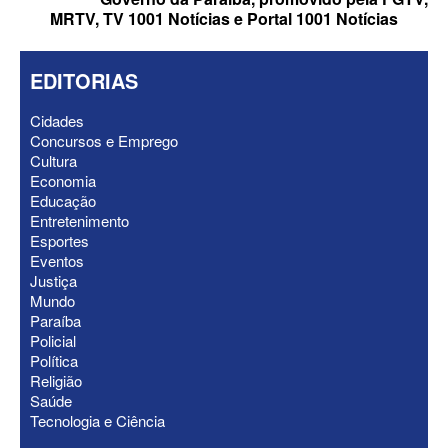
MRTV, TV 1001 Notícias e Portal 1001 Notícias
EDITORIAS
Cidades
Concursos e Emprego
ELEIÇÕES 2026 - Senado: Novo
Cultura
anuncia Zé Carneiro e Pastor Jader
Economia
Medeiros na suplência de Major Fábio
Educação
Entretenimento
Esportes
Eventos
Justiça
Mundo
Paraíba
Policial
Política
Religião
Saúde
Tecnologia e Ciência