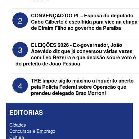
CONVENÇÃO DO PL - Esposa do deputado
2
Cabo Gilberto é escolhida para vice na chapa
de Efraim Filho ao governo da Paraíba
Federação Brasil da Esperança decide
ELEIÇÕES 2026 - Ex-governador, João
3
nesta terça apoio ao Governo; PT E
Azevêdo diz que já conversou várias vezes
PCdoB apostam em Lucas
com Leo Bezerra e que decisão sobre voto é
do prefeito de João Pessoa
TRE impõe sigilo máximo a inquérito aberto
4
pela Polícia Federal sobre Operação que
prendeu delegado Braz Morroni
EDITORIAS
Cidades
Concursos e Emprego
Cultura