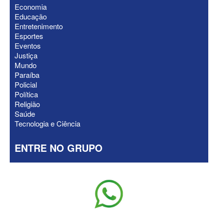
Economia
ELEIÇÕES 2026 - “Muitas surpresas
Educação
virão”, diz Lucas Ribeiro sobre escolha
Entretenimento
do nome do vice
Esportes
Eventos
Justiça
Mundo
Paraíba
Policial
Política
Religião
Saúde
Tecnologia e Ciência
ENTRE NO GRUPO