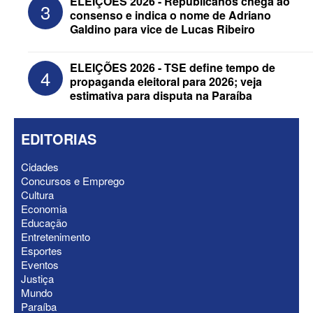
ELEIÇÕES 2026 - Republicanos chega ao
3
anuncia Zé Carneiro e Pastor Jader
consenso e indica o nome de Adriano
Medeiros na suplência de Major Fábio
Galdino para vice de Lucas Ribeiro
ELEIÇÕES 2026 - TSE define tempo de
4
propaganda eleitoral para 2026; veja
estimativa para disputa na Paraíba
EDITORIAS
Cidades
Concursos e Emprego
Cultura
Economia
Educação
ELEIÇÕES 2026 - Nabor Vanderley
Entretenimento
pede primeiro voto em João Azevêdo e
Esportes
oficializa Daniella Ribeiro como
Eventos
suplente
Justiça
Mundo
Paraíba