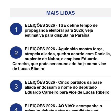
MAIS LIDAS
ELEIÇÕES 2026 - TSE define tempo de
1
propaganda eleitoral para 2026; veja
estimativa para disputa na Paraíba
ELEIÇÕES 2026 - Aguinaldo mostra força,
2
atropela aliados, quebra acordo com Daniella,
suplente de Nabor, e emplaca Eduardo
Carneiro, que pode ser anunciado hoje como vice
de Lucas Ribeiro
ELEIÇÕES 2026 - Após convenções,
confira candidatos ao Governo e ao
Senado da Paraíba
ELEIÇÕES 2026 - Cinco partidos da base
3
aliada endossam o nome do deputado
Eduardo Carneiro para vice de Lucas Ribeiro
ELEIÇÕES 2026 - AO VIVO: acompanhe o
4
primeiro debate entre os candidatos ao