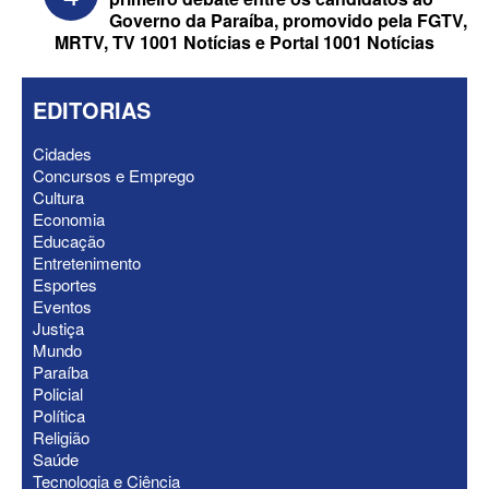
Governo da Paraíba, promovido pela FGTV,
MRTV, TV 1001 Notícias e Portal 1001 Notícias
EDITORIAS
Cidades
Concursos e Emprego
ELEIÇÕES 2026 - Senado: Novo
Cultura
anuncia Zé Carneiro e Pastor Jader
Economia
Medeiros na suplência de Major Fábio
Educação
Entretenimento
Esportes
Eventos
Justiça
Mundo
Paraíba
Policial
Política
Religião
Saúde
Tecnologia e Ciência